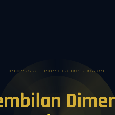
PERPUSTAKAAN · PENGETAHUAN EMAS · MAKASSAR
embilan Dimen