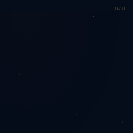
00
/
10