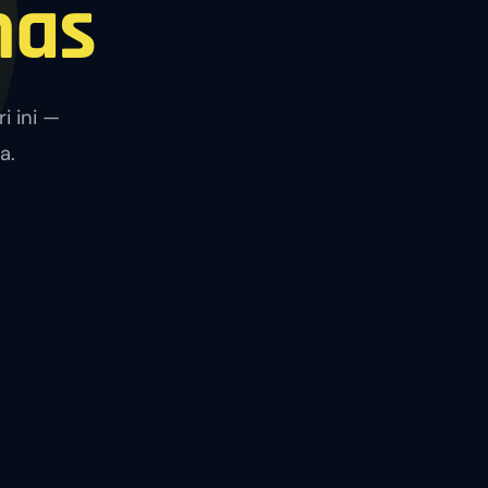
mas
i ini —
a.