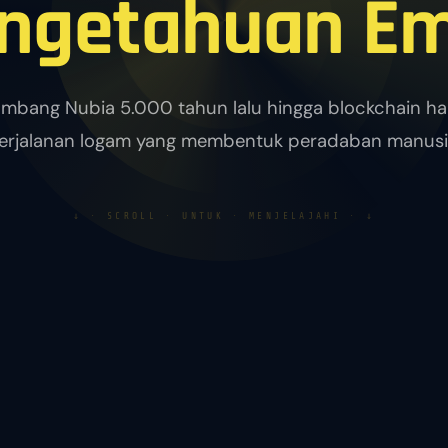
ngetahuan E
ambang Nubia 5.000 tahun lalu hingga blockchain har
erjalanan logam yang membentuk peradaban manusi
↓ · SCROLL · UNTUK · MENJELAJAHI · ↓