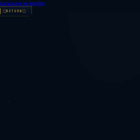
Langsung ke konten
Beranda
RETURN
Info
Emas